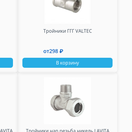
Тройники ГГГ VALTEC
от
298 ₽
В корзину
LAVITA
Тройники нар.резьба никель LAVITA