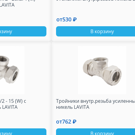
LAVITA
от
530 ₽
рзину
В корзину
/2 - 15 (W) с
Тройники внутр.резьба усиленн
 LAVITA
никель LAVITA
от
762 ₽
рзину
В корзину