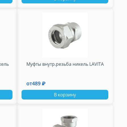
кель
Муфты внутр.резьба никель LAVITA
от
489 ₽
В корзину