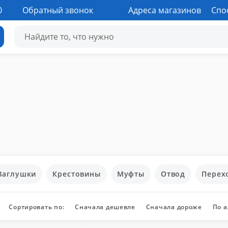
0
Обратный звонок
Адреса магазинов
Спо
Заглушки
Крестовины
Муфты
Отвод
Перех
Сортировать по:
Сначала дешевле
Сначала дороже
По 