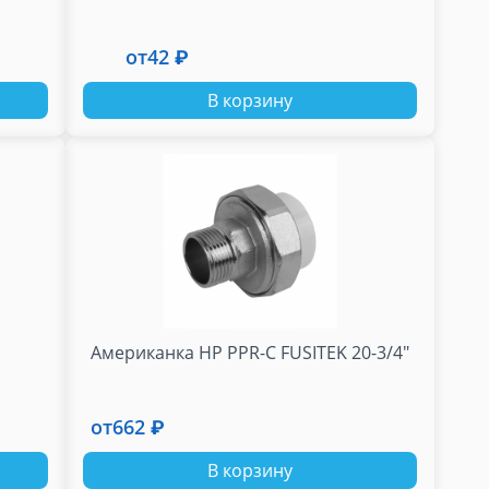
от
42 ₽
В корзину
Американка НР PPR-C FUSITEK 20-3/4"
от
662 ₽
В корзину