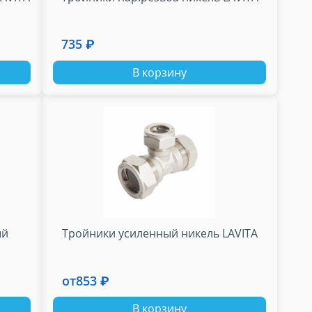
735 ₽
В корзину
ый
Тройники усиленный никель LAVITA
от
853 ₽
В корзину