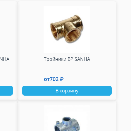
ANHA
Тройники ВР SANHA
от
702 ₽
В корзину