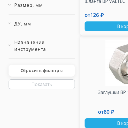
шланга ВР VALTEC
Размер, мм
от
126 ₽
ДУ, мм
В ко
Назначение
инструмента
Сбросить фильтры
Показать
Заглушки ВР 
от
80 ₽
В ко