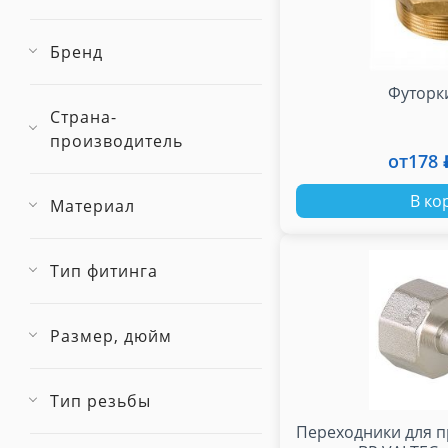
Бренд
Футорк
Страна-
производитель
от
178 
В ко
Материал
Тип фитинга
Размер, дюйм
Тип резьбы
Переходники для 