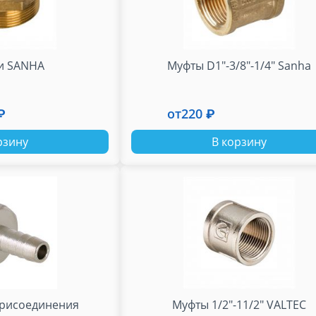
и SANHA
Муфты D1"-3/8"-1/4" Sanha
₽
от
220 ₽
рзину
В корзину
присоединения
Муфты 1/2"-11/2" VALTEC