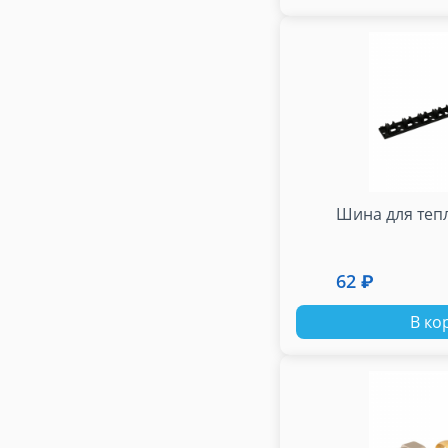
Шина для теп
62 ₽
В ко