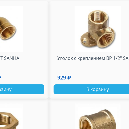
ГГ SANHA
Уголок с креплением ВР 1/2" S
929 ₽
₽
рзину
В корзину