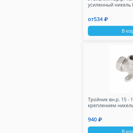
усиленный никель 
от
534 ₽
В ко
Тройник вн.р. 15 - 1
креплением никель
940 ₽
В ко