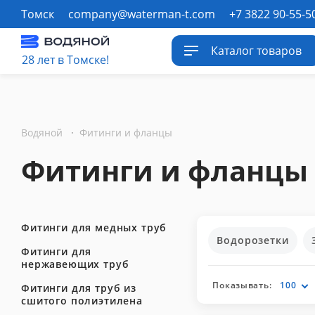
Томск
company@waterman-t.com
+7 3822 90-55-5
Каталог товаров
28 лет в Томске!
Водяной
·
Фитинги и фланцы
Фитинги и фланцы
Фитинги для медных труб
Водорозетки
Фитинги для
нержавеющих труб
Показывать:
100
Фитинги для труб из
сшитого полиэтилена