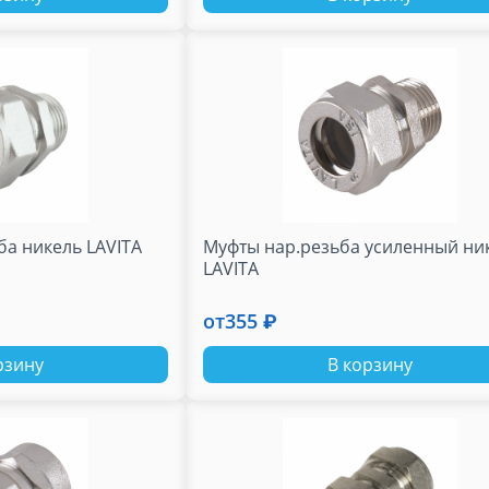
ба никель LAVITA
Муфты нар.резьба усиленный ни
LAVITA
от
355 ₽
рзину
В корзину