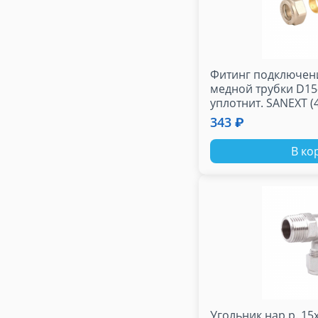
Фитинг подключени
медной трубки D15-
уплотнит. SANEX
343 ₽
В ко
Угольник нар.р. 15x1/2 - 20