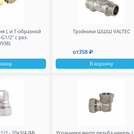
я L и T-образной
Тройники ШШШ VALTEC
G1/2" с рез.
T (4938)
от
358 ₽
рзину
В корзину
x3/4 (М)
Угольники внутр.резьба никель 