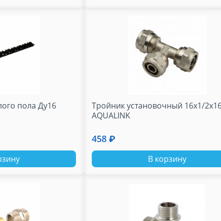
лого пола Ду16
Тройник установочный 16х1/2х1
AQUALINK
458 ₽
рзину
В корзину