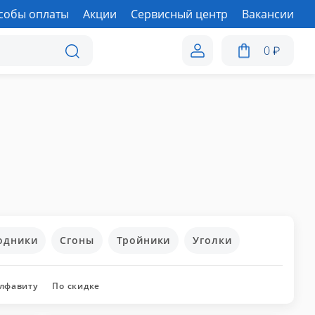
собы оплаты
Акции
Сервисный центр
Вакансии
0
₽
одники
Сгоны
Тройники
Уголки
алфавиту
По скидке