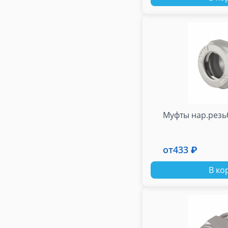
Муфты нар.резь
от
433 ₽
В ко