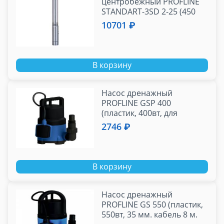
центробежный PROFLINE
STANDART-3SD 2-25 (450
Вт. 60 л/мин, H-30м, каб.10
10701 ₽
м)
В корзину
Насос дренажный
PROFLINE GSP 400
(пластик, 400вт, для
грязной воды)
2746 ₽
В корзину
Насос дренажный
PROFLINE GS 550 (пластик,
550вт, 35 мм. кабель 8 м.