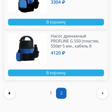
для грязной воды)
3304 ₽
В корзину
Насос дренажный
PROFLINE G 550 (пластик,
550вт 5 мм., кабель 8
метров)
4120 ₽
В корзину
1
2