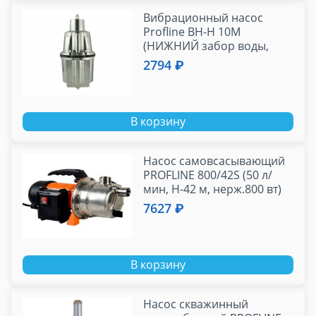
Вибрационный насос
Profline ВН-Н 10М
(НИЖНИЙ забор воды,
0.28 кВт, напор 72 м, эл.
2794 ₽
КАБЕЛЬ - 10м)
В корзину
Насос самовсасывающий
PROFLINE 800/42S (50 л/
мин, Н-42 м, нерж.800 вт)
7627 ₽
В корзину
Насос скважинный