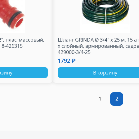
2", пластмассовый,
Шланг GRINDA Ø 3/4" x 25 м, 15 атм
 8-426315
х слойный, армированный, садо
429000-3/4-25
1792 ₽
рзину
В корзину
1
2