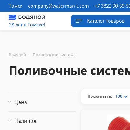
Томск
company@waterman-t.com
+7 3822 90-55-5
Каталог товаров
28 лет в Томске!
Водяной
·
Поливочные системы
Поливочные систе
Показывать:
100
Цена
Наличие