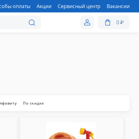
собы оплаты
Акции
Сервисный центр
Вакансии
0
₽
алфавиту
По скидке