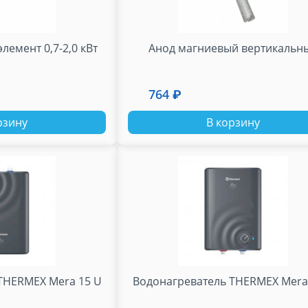
лемент 0,7-2,0 кВт
Анод магниевый вертикальн
764 ₽
рзину
В корзину
THERMEX Mera 15 U
Водонагреватель THERMEX Mera