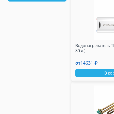
Водонагреватель Th
80 л.)
от
14631 ₽
В ко