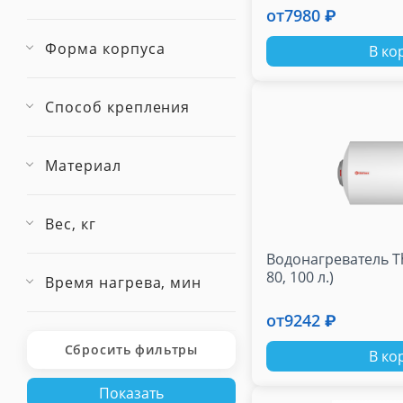
от
7980 ₽
Форма корпуса
В ко
Способ крепления
Материал
Вес, кг
Водонагреватель T
80, 100 л.)
Время нагрева, мин
от
9242 ₽
Сбросить фильтры
В ко
Показать