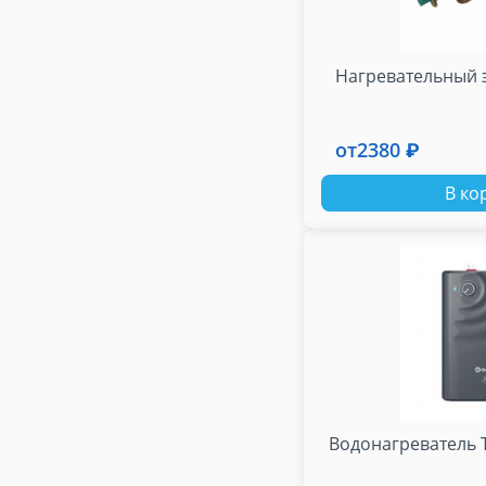
Нагревательный э
от
2380 ₽
В ко
Водонагреватель 