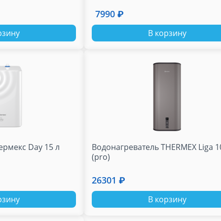
7990 ₽
рзину
В корзину
ермекс Day 15 л
Водонагреватель THERMEX Liga 10
(pro)
26301 ₽
рзину
В корзину