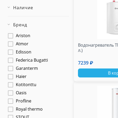
Наличие
Бренд
Ariston
Atmor
Водонагреватель Th
л.)
Edisson
Federica Bugatti
7239 ₽
Garanterm
В ко
Haier
Kotitonttu
Oasis
Profline
Royal thermo
STOUT