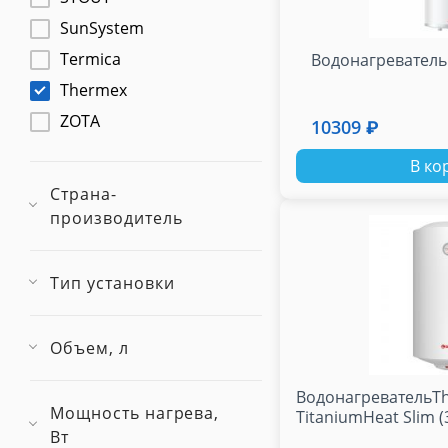
SunSystem
Termica
Водонагреватель 
Thermex
ZOTA
10309 ₽
В ко
Страна-
производитель
Тип установки
Объем, л
ВодонагревательT
Мощность нагрева,
TitaniumHeat Slim (30
Вт