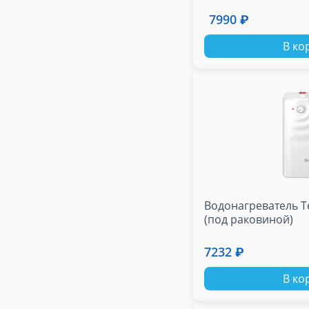
7990 ₽
В ко
Водонагреватель Т
(под раковиной)
7232 ₽
В ко