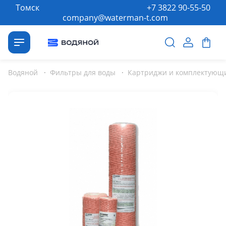
Томск
+7 3822 90-55-50
company@waterman-t.com
Водяной
·
Фильтры для воды
·
Картриджи и комплектующи