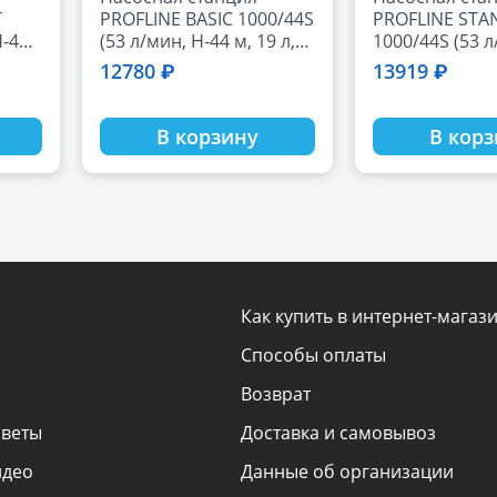
T
PROFLINE BASIC 1000/44S
PROFLINE STA
Н-42
(53 л/мин, Н-44 м, 19 л,
1000/44S (53 л
нерж.)
м, 24 л, нерж.)
12780 ₽
13919 ₽
В корзину
В кор
Как купить в интернет-магаз
Способы оплаты
Возврат
оветы
Доставка и самовывоз
идео
Данные об организации