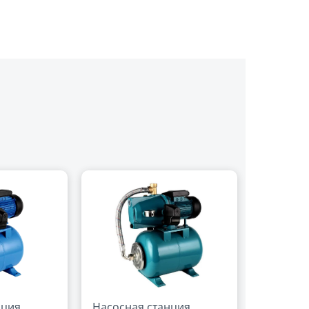
нция
Насосная станция