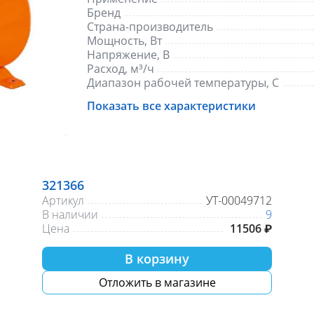
Бренд
Страна-производитель
Мощность, Вт
Напряжение, В
Расход, м³/ч
Диапазон рабочей температуры, С
Материал корпуса
Показать все характеристики
Объем расширительного бака, л
Максимальный напор, м
Длина кабеля, м
321366
Артикул
УТ-00049712
В наличии
9
Цена
11506 ₽
В корзину
Отложить в магазине