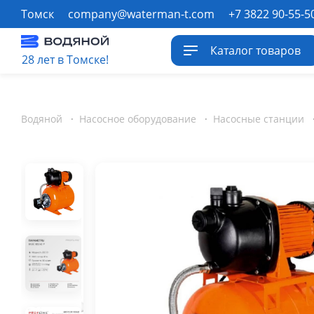
Томск
company@waterman-t.com
+7 3822 90-55-5
Каталог товаров
28 лет в Томске!
Водяной
·
Насосное оборудование
·
Насосные станции