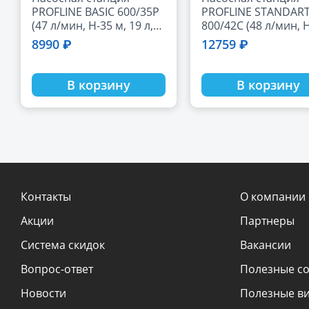
PROFLINE BASIC 600/35P
PROFLINE STANDAR
(47 л/мин, Н-35 м, 19 л,
800/42C (48 л/мин, 
пластик)
м, 24 л, чугун)
8990 ₽
12759 ₽
В корзину
В корзину
Контакты
О компании
Акции
Партнеры
Система скидок
Вакансии
Вопрос-ответ
Полезные с
Новости
Полезные в