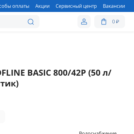
собы оплаты
Акции
Сервисный центр
Вакансии
0
₽
LINE BASIC 800/42P (50 л/
стик)
а
Водоснабжение