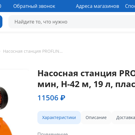
0
Обратный звонок
Адреса магазинов
Спо
·
Насосная станция PROFLINE BASIC 800/42P (50 л/мин, Н-42 м, 19 л, пластик)
Насосная станция PROF
мин, Н-42 м, 19 л, пла
11506 ₽
Характеристики
Описание
Доставк
Применение