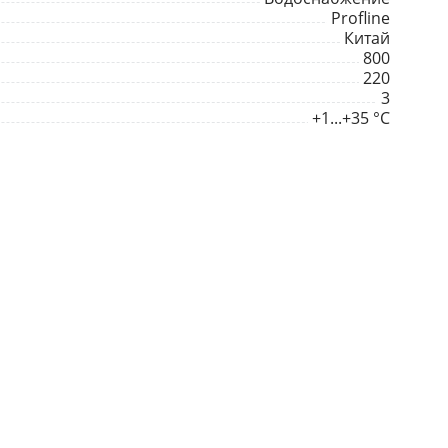
Profline
Китай
800
220
3
+1...+35 °С
Пластик
19
42
1,2