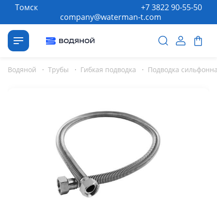
Томск
+7 3822 90-55-50
company@waterman-t.com
Водяной
·
Трубы
·
Гибкая подводка
·