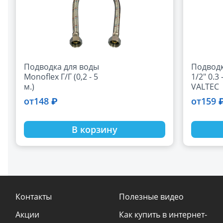
Подводка для воды
Подводк
Monoflex Г/Г (0,2 - 5
1/2" 0.3 
м.)
VALTEC
148 ₽
159 
от
от
В корзину
Контакты
Полезные видео
Акции
Как купить в интернет-