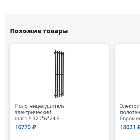
Похожие товары
Полотенцесушитель
Электри
электрический
полоте
Inaro 5 120*6*24 5
Евроми
трубок, 10 крючков
500х850
16770 ₽
18021 
5/5 черный
[ШхВхМ/
матовый
532х850х