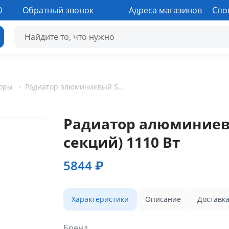
0
Обратный звонок
Адреса магазинов
Спо
оры
·
Радиатор алюминиевый Solaris 500/85 (6 секций) 1110 Вт
Радиатор алюминиевый
секций) 1110 Вт
5844 ₽
Характеристики
Описание
Доставк
Бренд