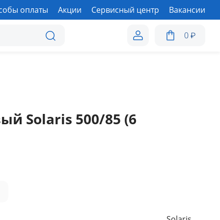
собы оплаты
Акции
Сервисный центр
Вакансии
0
₽
 Solaris 500/85 (6
а
Solaris