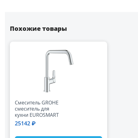
Похожие товары
Смеситель GROHE
смеситель для
кухни EUROSMART
DN 15, 30567000
25142 ₽