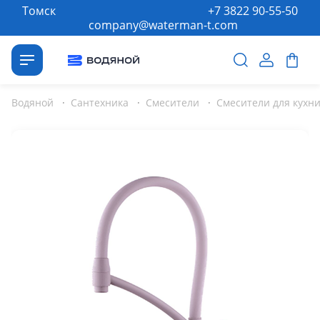
Томск
+7 3822 90-55-50
company@waterman-t.com
Водяной
·
Сантехника
·
Смесители
·
Смесители для кухн