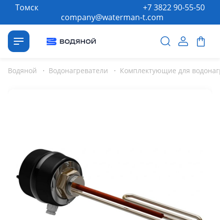
Томск
+7 3822 90-55-50
company@waterman-t.com
Водяной
·
Водонагреватели
·
Комплектующие для водонаг