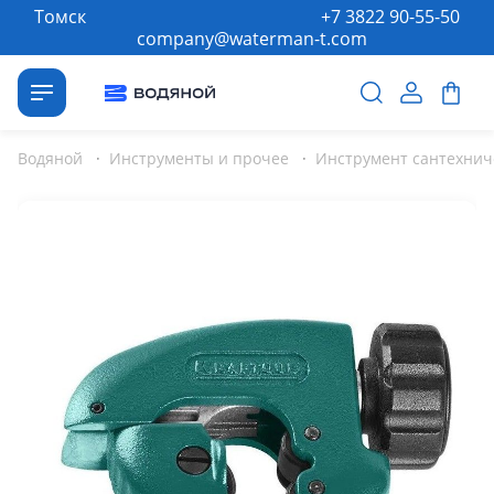
Томск
+7 3822 90-55-50
company@waterman-t.com
Водяной
·
Инструменты и прочее
·
Инструмент сантехнич