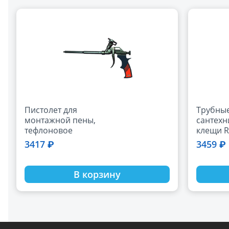
Пистолет для
Трубны
монтажной пены,
сантехн
тефлоновое
клещи R
покрытие
1/4"
3417 ₽
3459 ₽
В корзину