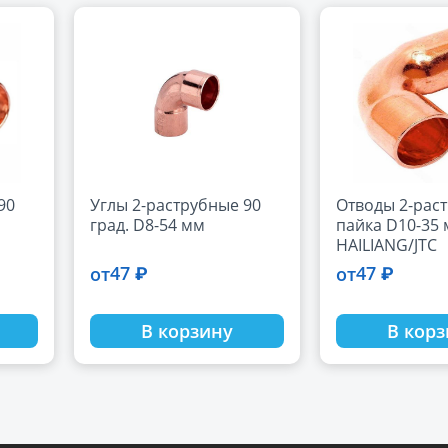
90
Углы 2-раструбные 90
Отводы 2-рас
град. D8-54 мм
пайка D10-35
HAILIANG/JTC
47 ₽
47 ₽
от
от
В корзину
В кор