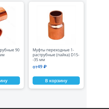
трубные 90
Муфты переходные 1-
 мм
раструбные (пайка) D15-
-35 мм
49 ₽
от
зину
В корзину