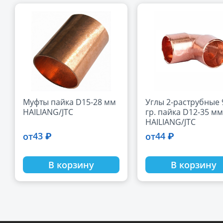
Муфты пайка D15-28 мм
Углы 2-раструбные 
HAILIANG/JTC
гр. пайка D12-35 мм
HAILIANG/JTC
43 ₽
44 ₽
от
от
В корзину
В корзину