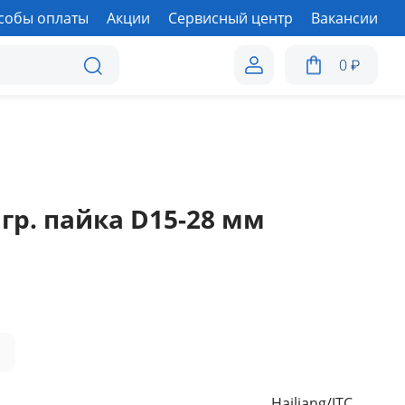
собы оплаты
Акции
Сервисный центр
Вакансии
0
₽
гр. пайка D15-28 мм
а
Hailiang/JTC