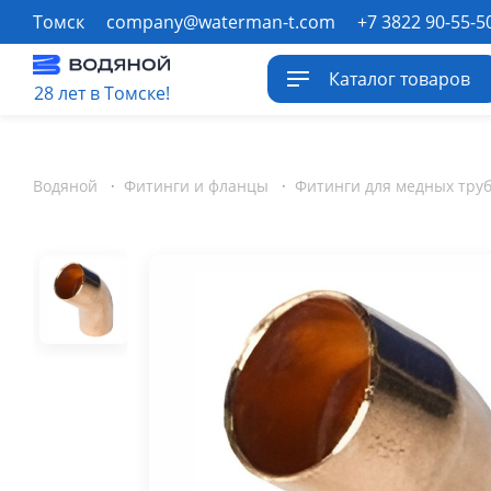
Томск
company@waterman-t.com
+7 3822 90-55-5
Каталог товаров
28 лет в Томске!
Водяной
·
Фитинги и фланцы
·
Фитинги для медных тру