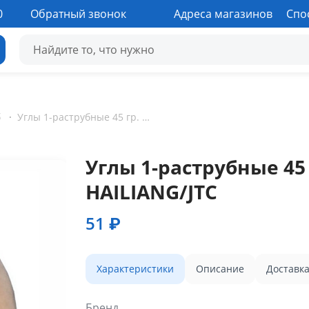
0
Обратный звонок
Адреса магазинов
Спо
б
·
Углы 1-раструбные 45 гр. пайка D15-28 мм HAILIANG/JTC
Углы 1-раструбные 45 
HAILIANG/JTC
51 ₽
Характеристики
Описание
Доставк
Бренд