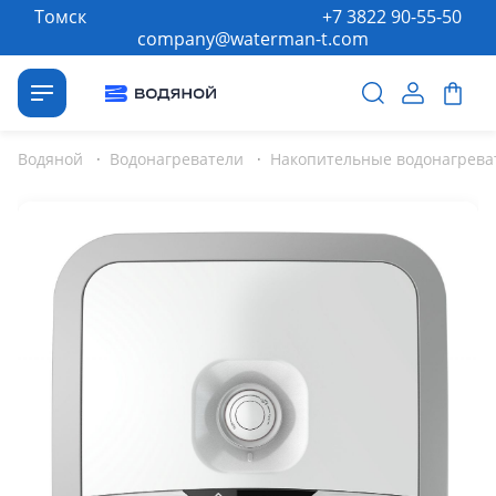
Томск
+7 3822 90-55-50
company@waterman-t.com
Водяной
·
Водонагреватели
·
Накопительные водонагрева