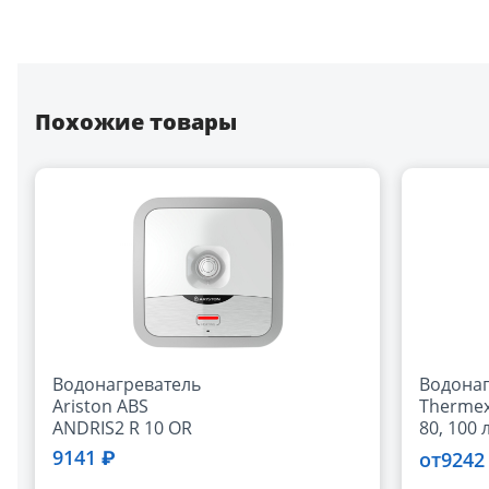
Похожие товары
Водонагреватель
Водонаг
Ariston ABS
Thermex
ANDRIS2 R 10 OR
80, 100 л
PRO (над
9141 ₽
9242
от
раковиной)