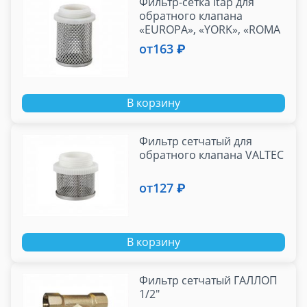
Фильтр-сетка Itap для
обратного клапана
«EUROPA», «YORK», «ROMA
фильтр
от
163 ₽
В корзину
Фильтр сетчатый для
обратного клапана VALTEC
от
127 ₽
В корзину
Фильтр сетчатый ГАЛЛОП
1/2"