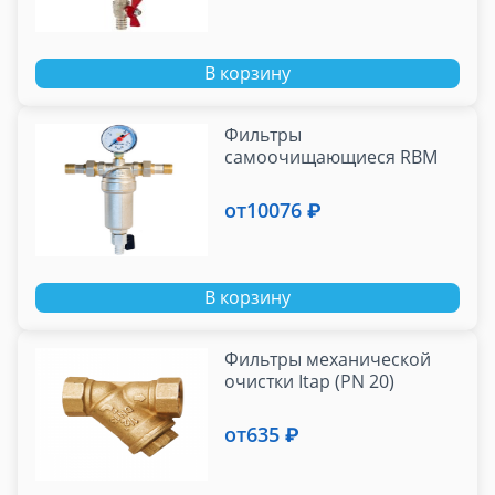
В корзину
Фильтры
самоочищающиеся RBM
от
10076 ₽
В корзину
Фильтры механической
очистки Itap (PN 20)
от
635 ₽