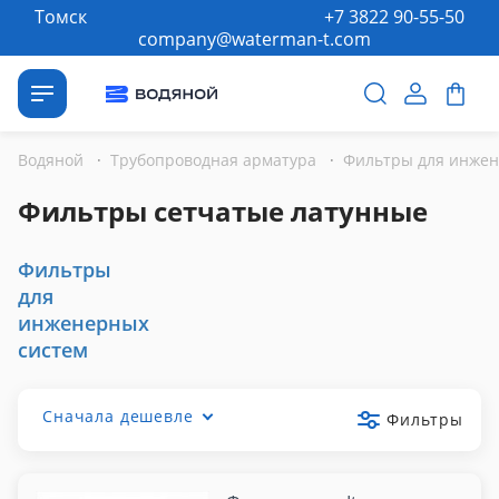
Томск
+7 3822 90-55-50
company@waterman-t.com
Водяной
·
Трубопроводная арматура
·
Фильтры для инжен
Фильтры сетчатые латунные
Фильтры
для
инженерных
систем
Сначала дешевле
Фильтры