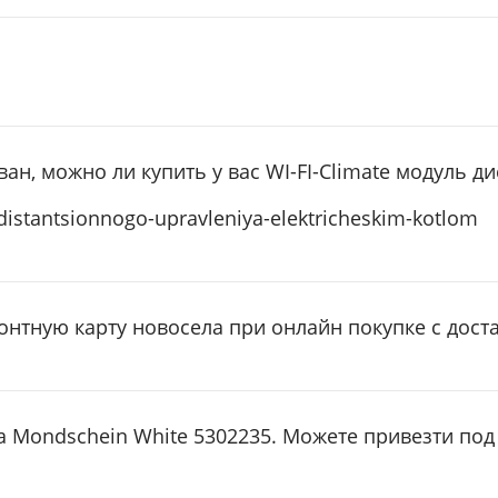
, можно ли купить у вас WI-FI-Climate модуль д
distantsionnogo-upravleniya-elektricheskim-kotlom
онтную карту новосела при онлайн покупке с дост
sa Mondschein White 5302235. Можете привезти под 