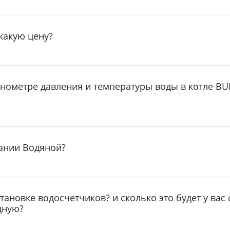
 какую цену?
нометре давления и температуры воды в котле B
пании Водяной?
становке водосчетчиков? и сколько это будет у вас
дную?