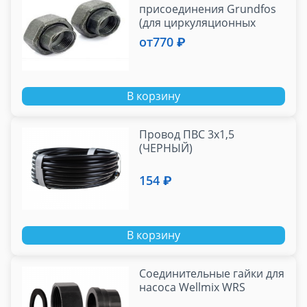
присоединения Grundfos
(для циркуляционных
насосов)
от
770 ₽
В корзину
Провод ПВС 3х1,5
(ЧЕРНЫЙ)
154 ₽
В корзину
Соединительные гайки для
насоса Wellmix WRS