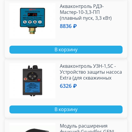
Акваконтроль РДЭ-
Мастер-10-3,3-ПП
(плавный пуск, 3,3 кВт)
8836 ₽
В корзину
Акваконтроль УЗН-1,5С -
Устройство защиты насоса
Extra (для скважинных
насосов 0,3-1,5 кВт)
6326 ₽
В корзину
Модуль расширения
функций Grundfos GENI-