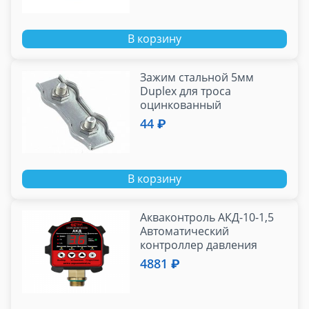
В корзину
Зажим стальной 5мм
Duplex для троса
оцинкованный
44 ₽
В корзину
Акваконтроль АКД-10-1,5
Автоматический
контроллер давления
воды Extra
4881 ₽