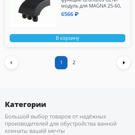
модуль для MAGNA 25-60,
32-60, ХХ-100
6566 ₽
В корзину
1
2
Категории
Большой выбор товаров от надёжных
производителей для обустройства ванной
комнаты вашей мечты