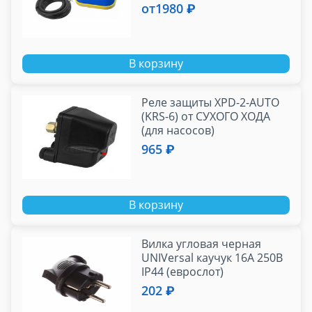
от
1980 ₽
В корзину
Реле защиты XPD-2-AUTO
(KRS-6) от СУХОГО ХОДА
(для насосов)
965 ₽
В корзину
Вилка угловая черная
UNIVersal каучук 16А 250В
IP44 (еврослот)
202 ₽