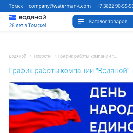
Томск
company@waterman-t.com
+7 3822 90-55-5
Каталог товаров
28 лет в Томске!
Водяной
•
Новости
•
График работы компании "Водяной" на 04.11.2020
График работы компании "Водяной" 