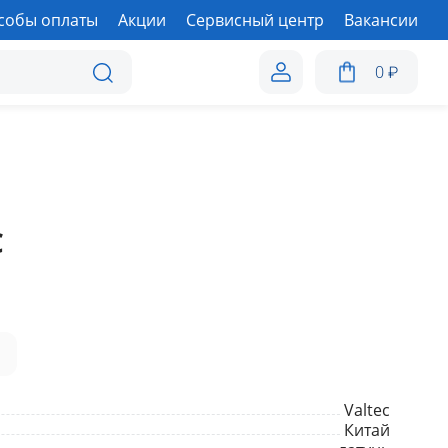
собы оплаты
Акции
Сервисный центр
Вакансии
0
₽
C
а
Valtec
Китай