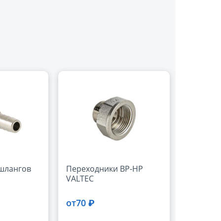
шлангов
Переходники ВР-НР
VALTEC
70 ₽
от