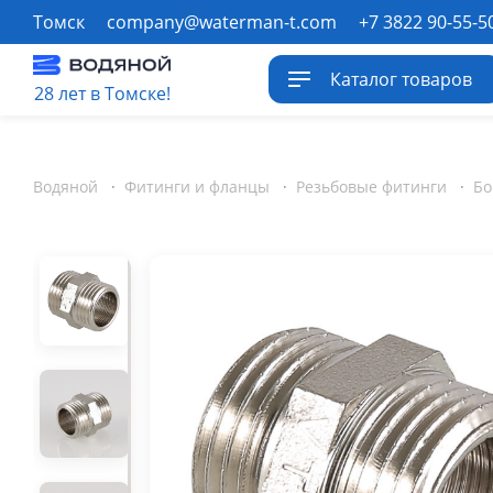
Томск
company@waterman-t.com
+7 3822 90-55-5
Каталог товаров
28 лет в Томске!
Водяной
·
Фитинги и фланцы
·
Резьбовые фитинги
·
Бо