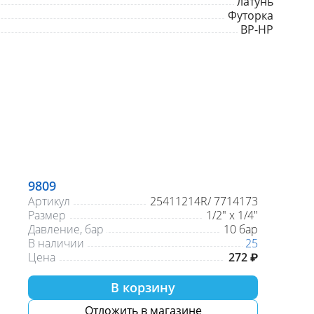
латунь
Футорка
ВР-НР
9809
Артикул
25411214R/ 7714173
Размер
1/2" х 1/4"
Давление, бар
10 бар
В наличии
25
Цена
272 ₽
В корзину
Отложить в магазине