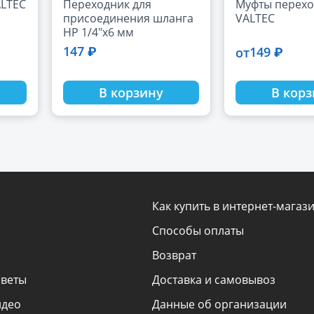
ALTEC
Переходник для
Муфты перех
присоединения шланга
VALTEC
НР 1/4"х6 мм
147 ₽
149 ₽
от
В корзину
В кор
Как купить в интернет-магаз
Способы оплаты
Возврат
оветы
Доставка и самовывоз
идео
Данные об организации