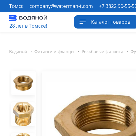
Томск
company@waterman-t.com
+7 3822 90-55-5
Каталог товаров
28 лет в Томске!
Водяной
·
Фитинги и фланцы
·
Резьбовые фитинги
·
Фу