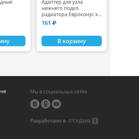
одные
Адаптер для узла
нижнего подкл.
радиатора Евроконус х
1/2" VALTEC
161 ₽
зину
В корзину
ине
Мы в социальных сетях
Разработано в