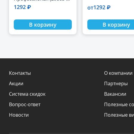
12) ЗУБР АВК d 12 мм
1292 ₽
1292 ₽
от
(HEX 1/4", 15 мм кромк
В корзину
В корзину
Контакты
О компании
Акции
Партнеры
Система скидок
Вакансии
Вопрос-ответ
Полезные с
Новости
Полезные в