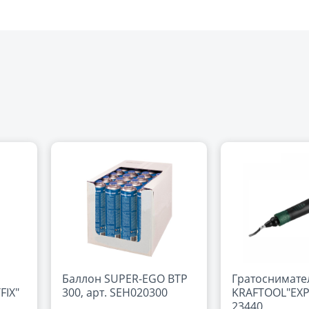
Баллон SUPER-EGO BTP
Гратоснимате
FIX"
300, арт. SEH020300
KRAFTOOL"EXP
23440