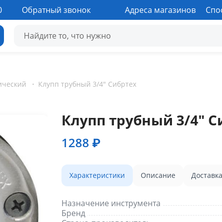
0
Обратный звонок
Адреса магазинов
Спо
ический
·
Клупп трубный 3/4" Сибртех
Клупп трубный 3/4" С
1288 ₽
Характеристики
Описание
Доставк
Назначение инструмента
Бренд