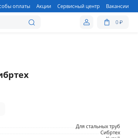
собы оплаты
Акции
Сервисный центр
Вакансии
0
₽
ибртех
а
Для стальных труб
Сибртех