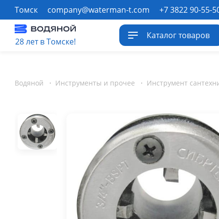
Томск
company@waterman-t.com
+7 3822 90-55-5
Каталог товаров
28 лет в Томске!
Водяной
·
Инструменты и прочее
·
Инструмент сантехн