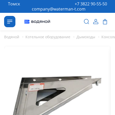
Томск
+7 3822 90-55-50
company@waterman-t.com
Водяной
·
Котельное оборудование
·
Дымоходы
·