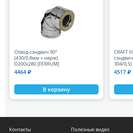
Отвод-сэндвич 90°
CRAFT H
(430/0.8мм + нерж)
сэндвич 
D200x280 [FERRUM]
304/0,5
4464 ₽
4517 ₽
В корзину
Контакты
Полезные видео