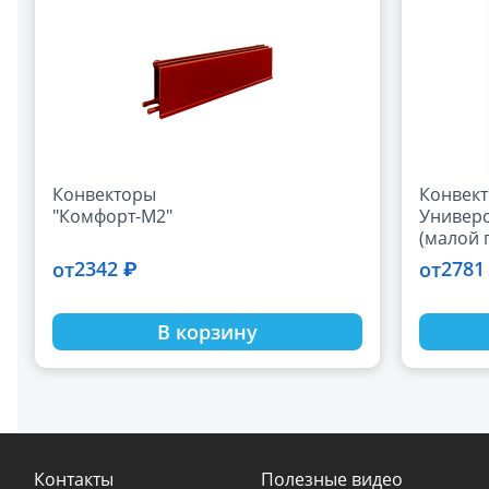
Конвекторы
Конвек
"Комфорт-М2"
Универс
(малой 
проход
2342 ₽
2781
от
от
В корзину
Контакты
Полезные видео