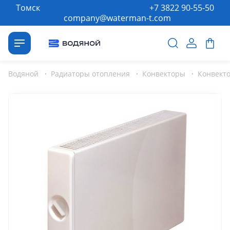
Томск
+7 3822 90-55-50
company@waterman-t.com
Водяной
·
Радиаторы отопления
·
Конвекторы
·