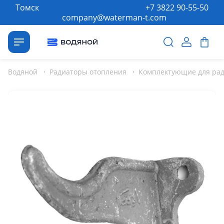
Томск
+7 3822 90-55-50
company@waterman-t.com
Водяной
·
Радиаторы отопления
·
Комплектующие для ра