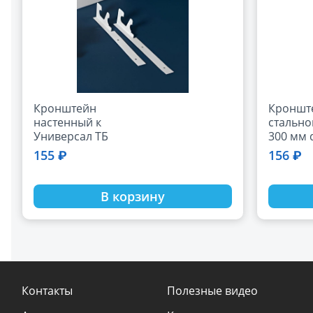
Кронштейн
Кроншт
настенный к
стально
Универсал ТБ
300 мм 
(малой глубины)
155 ₽
156 ₽
В корзину
Контакты
Полезные видео