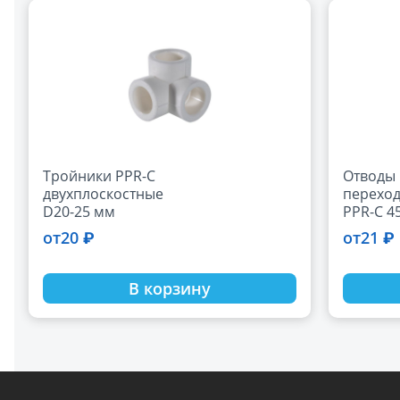
Тройники PPR-C
Отводы
двухплоскостные
переход
D20-25 мм
PPR-C 45
мм.
20 ₽
21 ₽
от
от
В корзину