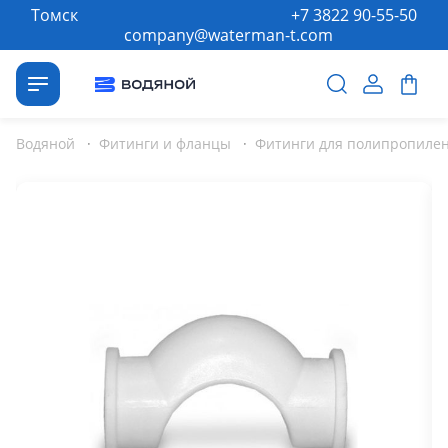
Томск
+7 3822 90-55-50
company@waterman-t.com
Водяной
·
Фитинги и фланцы
·
Фитинги для полипропилен