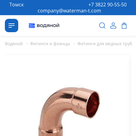
Томск
+7 3822 90-55-50
company@waterman-t.com
Водяной
·
Фитинги и фланцы
·
Фитинги для медных труб