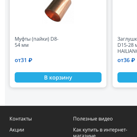
Муфты (пайки) D8-
Заглушк
54 мм
D15-28 
HAILIAN
31 ₽
36 ₽
от
от
В корзину
Контакты
Полезные видео
Акции
Как купить в интернет-
магазине