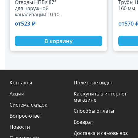
Отводы НПВХ 87°
Трубы НПВХ
для наружной
160 мм
канализации D110-
160 мм
523 ₽
570 
от
от
В корзину
Контакты
Полезные видео
Акции
Как купить в интернет-
магазине
Система скидок
Способы оплаты
Вопрос-ответ
Возврат
Новости
Доставка и самовывоз