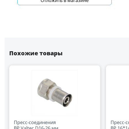
Отложить в магазине
Похожие товары
Пресс-соединения
Пресс-с
ВР Valtec D16-26 мм
ВР 16*1/