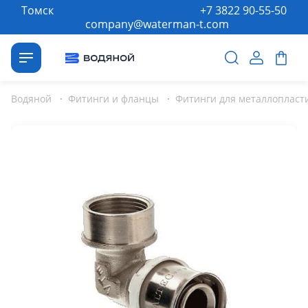
Томск
+7 3822 90-55-50
company@waterman-t.com
Водяной
·
Фитинги и фланцы
·
Фитинги для металлопласт