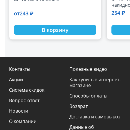
накидно
Valtec
254 ₽
243 ₽
от
В корзину
Контакты
Полезные видео
Акции
Как купить в интернет-
магазине
Система скидок
Способы оплаты
Вопрос-ответ
Возврат
Новости
Доставка и самовывоз
О компании
Данные об