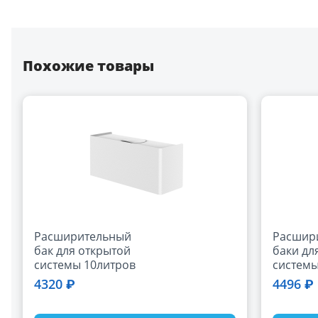
Похожие товары
Расширительный
Расшир
бак для открытой
баки дл
системы 10литров
системы
[480х160х210мм]
литров 
4320 ₽
4496 ₽