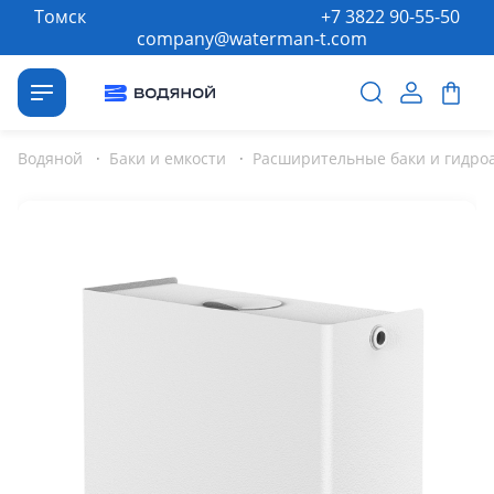
Томск
+7 3822 90-55-50
company@waterman-t.com
Водяной
·
Баки и емкости
·
Расширительные баки и гидро