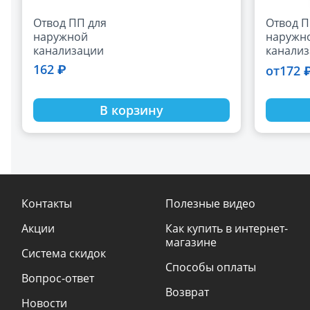
Отвод ПП для
Отвод П
наружной
наружн
канализации
канализ
110х30 РТП (50)
РТП
162 ₽
172 
от
В корзину
Контакты
Полезные видео
Акции
Как купить в интернет-
магазине
Система скидок
Способы оплаты
Вопрос-ответ
Возврат
Новости