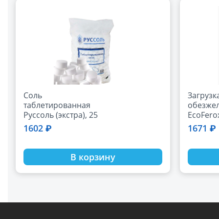
Соль
Загрузк
таблетированная
обезже
Руссоль (экстра), 25
EcoFerox
кг
1602 ₽
1671 ₽
В корзину