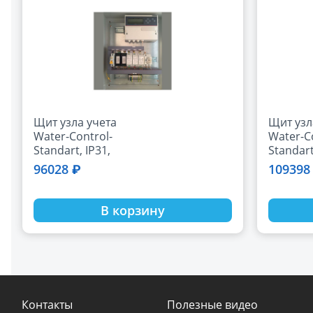
Щит узла учета
Щит узл
Water-Control-
Water-C
Standart, IP31,
Standart
500х400х220
500х400
96028 ₽
109398
В корзину
Контакты
Полезные видео