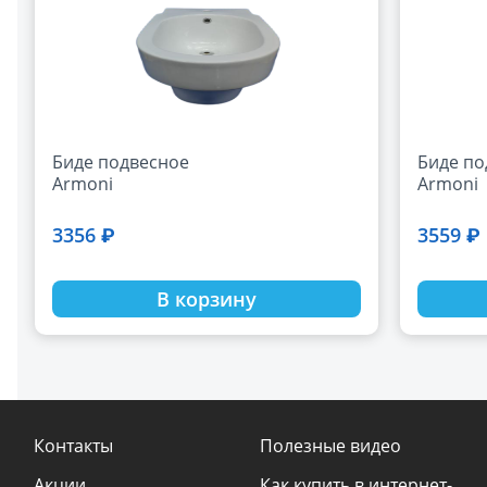
Биде подвесное
Биде по
Armoni
Armoni
3356 ₽
3559 ₽
В корзину
Контакты
Полезные видео
Акции
Как купить в интернет-