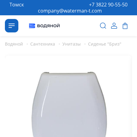
Томск
+7 3822 90-55-50
company@waterman-t.com
Водяной
·
Сантехника
·
Унитазы
·
Сиденье "Бриз"