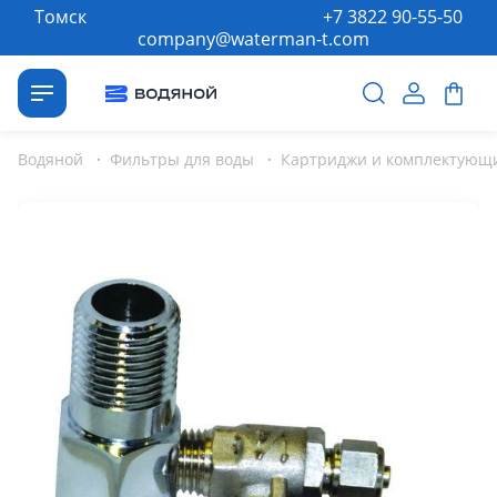
Томск
+7 3822 90-55-50
company@waterman-t.com
Водяной
·
Фильтры для воды
·
Картриджи и комплектующи