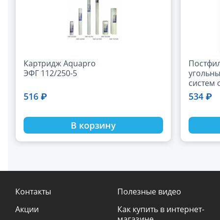
Картридж Aquapro
Постфи
ЭФГ 112/250-5
угольны
систем 
осмоса
516 ₽
534 ₽
NatureW
В корзину
Контакты
Полезные видео
Акции
Как купить в интернет-
магазине