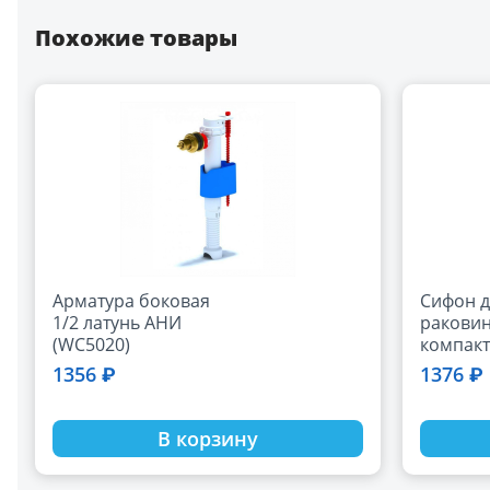
Похожие товары
Арматура боковая
Сифон д
1/2 латунь АНИ
ракови
(WC5020)
компак
1.1/2"х
1356 ₽
1376 ₽
гофрот
BETTOSE
В корзину