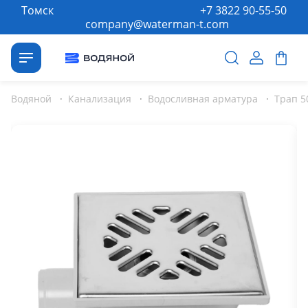
Томск
+7 3822 90-55-50
company@waterman-t.com
Водяной
·
Канализация
·
Водосливная арматура
·