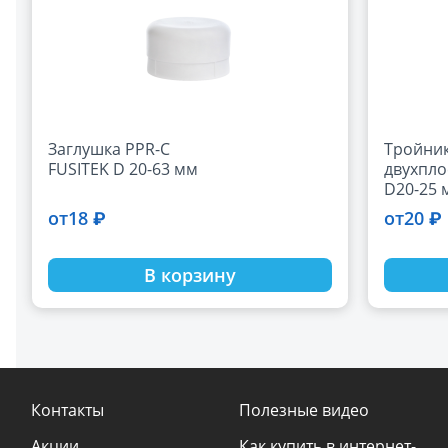
Заглушка PPR-C
Тройник
FUSITEK D 20-63 мм
двухпло
D20-25 
18 ₽
20 ₽
от
от
В корзину
Контакты
Полезные видео
Акции
Как купить в интернет-