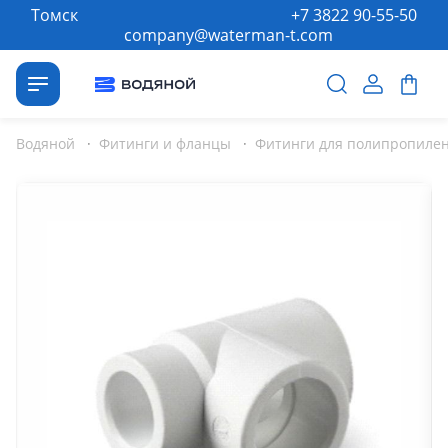
Томск
+7 3822 90-55-50
company@waterman-t.com
Водяной
·
Фитинги и фланцы
·
Фитинги для полипропилен