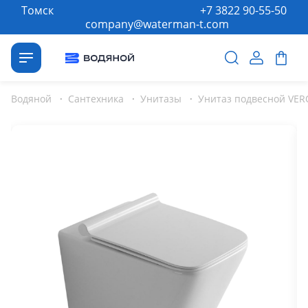
Томск
+7 3822 90-55-50
company@waterman-t.com
Водяной
·
Сантехника
·
Унитазы
·