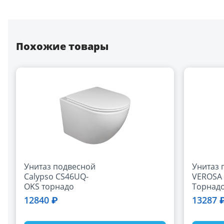
Похожие товары
Унитаз подвесной
Унитаз 
Calypso CS46UQ-
VEROSA 
OKS торнадо
Торнадо
ультратихий,
сидень
12840 ₽
13287 
сиденье Flat Strong
микрол
дюропласт,