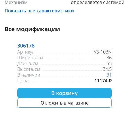
Механизм
определяется системой
слива
инсталляции
Показать все характеристики
Межосевое расстояние под крепеж. шпильки, см.
18
Безободковый
да
Сиденье в комплекте
true
Все модификации
С микролифтом
true
Материал
санфаянс
цвет_1
белый
306178
Артикул
VS-103N
Ширина, см.
36
Длина, см.
55
Высота, см.
34.5
В наличии
31
Цена
11174 ₽
В корзину
Отложить в магазине