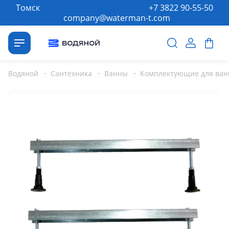
Томск
+7 3822 90-55-50
company@waterman-t.com
Водяной
·
Сантехника
·
Ванны
·
Комплектующие для ван