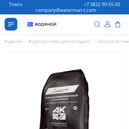
Томск
+7 3822 90-55-50
company@waterman-t.com
Водяной
·
Водоподготовка для коттеджей
·