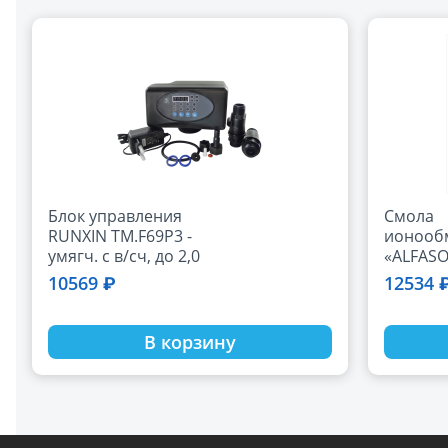
Блок управления
Смола
RUNXIN TM.F69P3 -
ионооб
умягч. с в/сч, до 2,0
«ALFASO
м3/ч
(Токем-1
10569 ₽
12534 
20кг)
В корзину