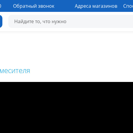
0
Обратный звонок
Адреса магазинов
Спо
теля
смесителя