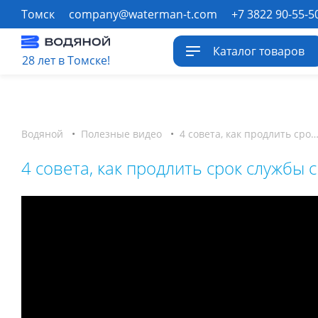
Томск
company@waterman-t.com
+7 3822 90-55-5
Каталог товаров
28 лет в Томске!
Водяной
•
Полезные видео
•
4 совета, как продлить срок службы смеси
4 совета, как продлить срок службы 