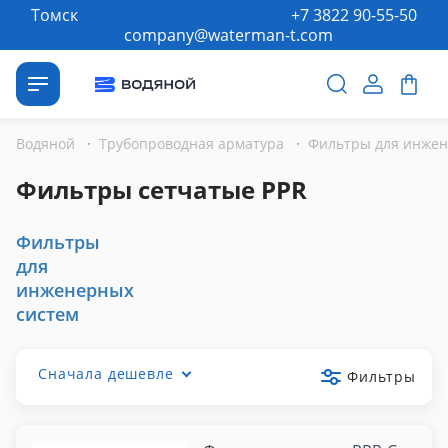
Томск
+7 3822 90-55-50
company@waterman-t.com
Водяной
·
Трубопроводная арматура
·
Фильтры для инжен
Фильтры сетчатые PPR
Фильтры
для
инженерных
систем
Сначала дешевле
Фильтры