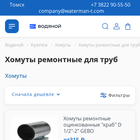
Томск
+7 3822 90-55-50
company@waterman-t.com
Водяной
·
Крепёж
·
Хомуты
·
Хомуты ремонтные для труб
Хомуты ремонтные для труб
Хомуты
Сначала дешевле
Фильтры
Хомуты ремонтные
оцинкованные "краб" D
1/2"-2" GEBO
от
315 ₽