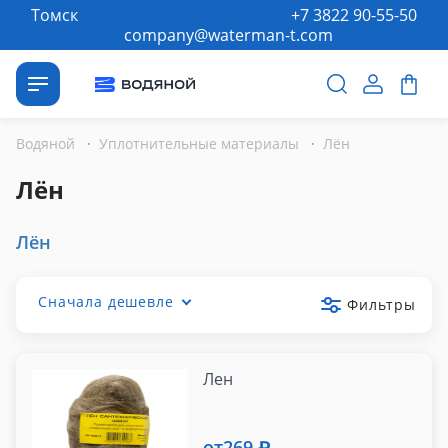
Томск
+7 3822 90-55-50
company@waterman-t.com
Водяной
·
Уплотнительные материалы
·
Лён
Лён
Лён
Сначала дешевле
Фильтры
Лен
от
269 ₽