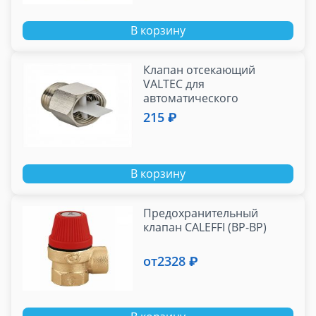
В корзину
Клапан отсекающий
VALTEC для
автоматического
воздухоотводчика 1/2"
215 ₽
В корзину
Предохранительный
клапан CALEFFI (ВР-ВР)
от
2328 ₽