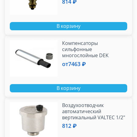
814 ₽
В корзину
Компенсаторы
сильфонные
многослойные DEK
Multilayer Ду 20-200
от
7463 ₽
В корзину
Воздухоотводчик
автоматический
вертикальный VALTEC 1/2"
[БЕЗ отсекающего
812 ₽
клапана]