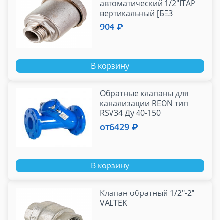
автоматический 1/2"ITAP
вертикальный [БЕЗ
отсекающего клапана]
904 ₽
В корзину
Обратные клапаны для
канализации REON тип
RSV34 Ду 40-150
от
6429 ₽
В корзину
Клапан обратный 1/2"-2"
VALTEK