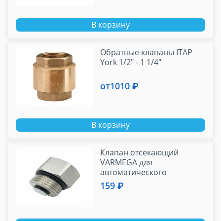
В корзину
Обратные клапаны ITAP
York 1/2" - 1 1/4"
от
1010 ₽
В корзину
Клапан отсекающий
VARMEGA для
автоматического
воздухоотводчика 1/2"
159 ₽