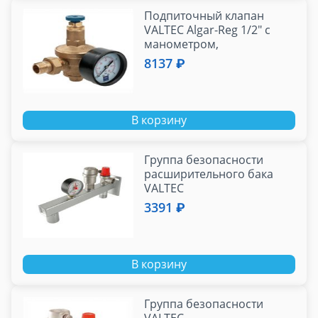
Подпиточный клапан
VALTEC Algar-Reg 1/2" с
манометром,
обр.клапаном, фильтром
8137 ₽
В корзину
Группа безопасности
расширительного бака
VALTEC
3391 ₽
В корзину
Группа безопасности