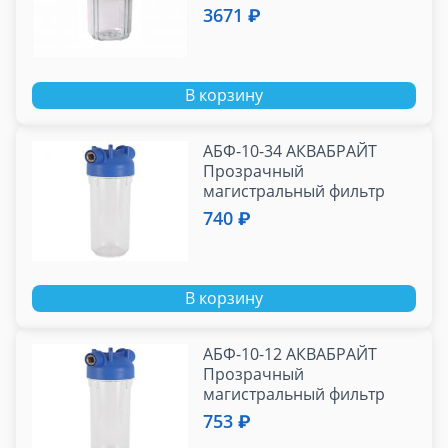
возд. кл., резьба 1",
3671 ₽
ключ,кронштейн./
В корзину
АБФ-10-34 АКВАБРАЙТ
Прозрачный
магистральный фильтр
SL10. Подключение
740 ₽
ЛАТУННАЯ ВСТАВКА 3/4 ",
кро
В корзину
АБФ-10-12 АКВАБРАЙТ
Прозрачный
магистральный фильтр
SL10. Подключение
753 ₽
ЛАТУННАЯ ВСТАВКА 1/2 ",