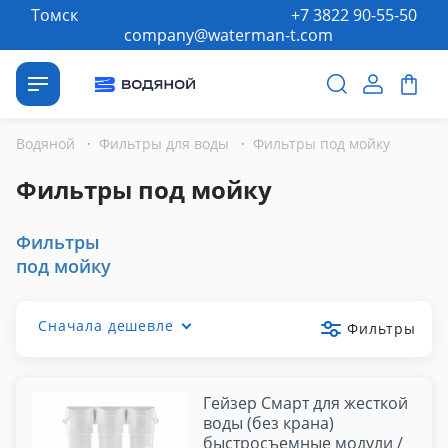
Томск
+7 3822 90-55-50
company@waterman-t.com
Водяной
·
Фильтры для воды
·
Фильтры под мойку
Фильтры под мойку
Фильтры
под мойку
Сначала дешевле
Фильтры
Гейзер Смарт для жесткой
воды (без крана)
быстросъемные модули /