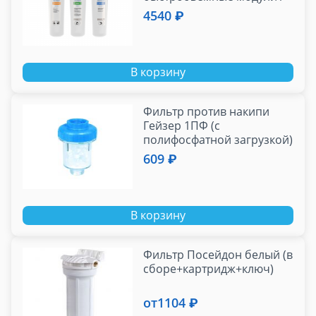
3-х ступенчатый фильтр /
4540 ₽
В корзину
Фильтр против накипи
Гейзер 1ПФ (с
полифосфатной загрузкой)
609 ₽
В корзину
Фильтр Посейдон белый (в
сборе+картридж+ключ)
от
1104 ₽