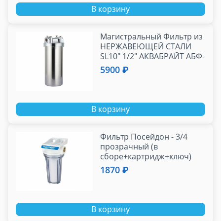
В корзину
Магистральный Фильтр из
НЕРЖАВЕЮЩЕЙ СТАЛИ
SL10" 1/2" АКВАБРАЙТ АБФ-
НЕРЖ-12
5900 ₽
В корзину
Фильтр Посейдон - 3/4
прозрачный (в
сборе+картридж+ключ)
1870 ₽
В корзину