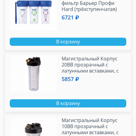
фильтр Барьер Профи
Hard (трёхступенчатая)
6721 ₽
В корзину
Магистральный Корпус
20BB прозрачный с
латунными вставками, с
возд. кл., резьба 1", ключ,
5857 ₽
кронштейн.
В корзину
Магистральный Корпус
10BB прозрачный с
латунными вставками, с