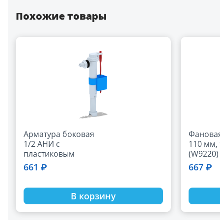
Похожие товары
Арматура боковая
Фановая
1/2 АНИ с
110 мм, 
пластиковым
(W9220)
штуцером (WC5010)
661 ₽
667 ₽
В корзину