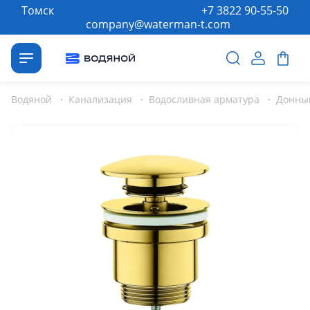
Томск
+7 3822 90-55-50
company@waterman-t.com
Водяной
·
Канализация
·
Водосливная арматура
·