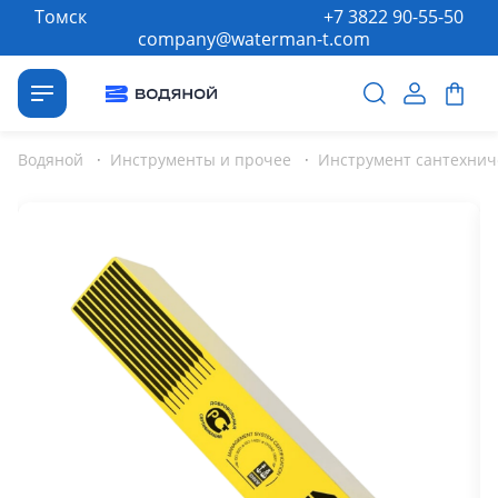
Томск
+7 3822 90-55-50
company@waterman-t.com
Водяной
·
Инструменты и прочее
·
Инструмент сантехнич