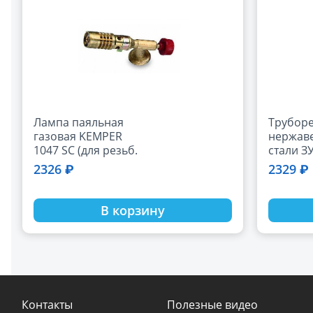
Лампа паяльная
Труборе
газовая KEMPER
нержав
1047 SC (для резьб.
стали З
бал.,
Нерж-32,
2326 ₽
2329 ₽
регул.под.воздуха)
на под
(23832)
В корзину
Контакты
Полезные видео