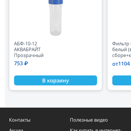
АБФ-10-12
Фильтр
АКВАБРАЙТ
белый (
Прозрачный
сборе+
магистральный
753 ₽
1104
от
фильтр SL10.
Подключение
ЛАТУННАЯ ВСТАВКА
В корзину
1/2 ", крон
Контакты
Полезные видео
Акции
Как купить в интернет-