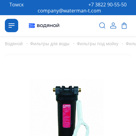
Томск
+7 3822 90-55-50
company@waterman-t.com
Водяной
·
Фильтры для воды
·
Фильтры под мойку
·