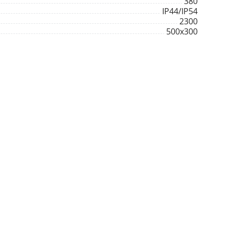
380
IP44/IP54
2300
500х300