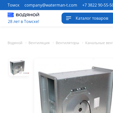
Томск
company@waterman-t.com
+7 3822 90-55-5
Каталог товаров
28 лет в Томске!
Водяной
·
Вентиляция
·
Вентиляторы
·
Канальные вен