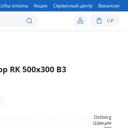
собы оплаты
Акции
Сервисный центр
Вакансии
0
₽
р RK 500х300 В3
а
Ostberg
Швеция