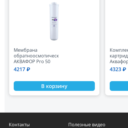
Мембрана
Компле
обратноосмотическая
картри
АКВАФОР Pro 50
Аквафор
(предфи
4217 ₽
4323 ₽
постфил
Морион
102S и 1
В корзину
Контакты
Полезные видео